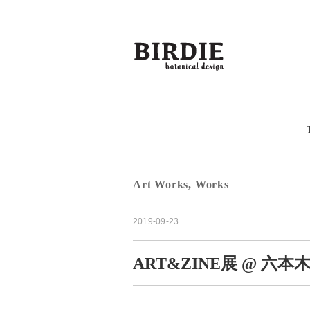
Art Works
,
Works
2019-09-23
ART&ZINE展 @ 六